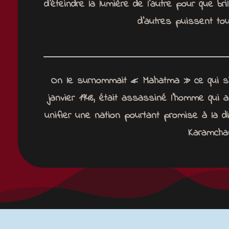
d’éteindre la lumière de l’autre pour que bri
d’autres puissent to
On le surnommait « Mahatma »
ce qui 
janvier 1948, était assassiné l’homme qui
unifier une nation pourtant promise à la d
Karamcha