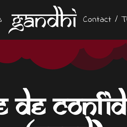
s
Contact / T
e de confid