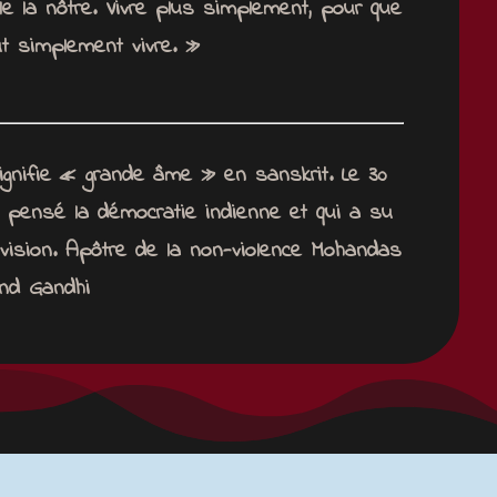
lle la nôtre.
Vivre plus simplement, pour que
ut simplement vivre. »
signifie « grande âme » en sanskrit.
Le 30
 a pensé la démocratie indienne et
qui a su
ivision.
Apôtre de la non-violence
Mohandas
nd Gandhi